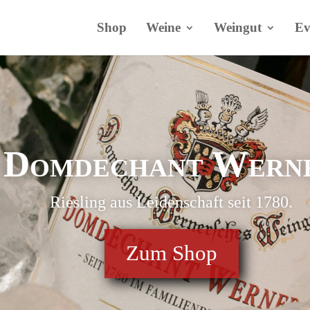
Shop
Weine
Weingut
Ev
Domdechant Wern
Riesling aus Leidenschaft seit 1780.
Zum Shop