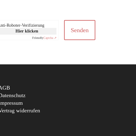
nti-Roboter-Verifizierung
Senden
Hier klicken
Friendly
Captcha ⇗
AGB
Datenschutz
Impressum
Vertrag widerrufen