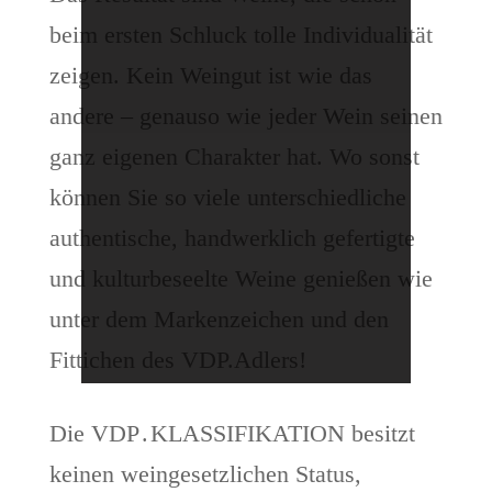
beim ersten Schluck tolle Individualität
zeigen. Kein Weingut ist wie das
andere – genauso wie jeder Wein seinen
ganz eigenen Charakter hat. Wo sonst
können Sie so viele unterschiedliche
authentische, handwerklich gefertigte
und kulturbeseelte Weine genießen wie
unter dem Markenzeichen und den
Fittichen des VDP.Adlers!
Die VDP . KLASSIFIKATION besitzt
keinen weingesetzlichen Status,