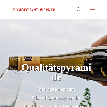
Qualitätspyrami
de
Informationen zum
Klassifikationssytem der
Prädikatsweingüter Deutschlands