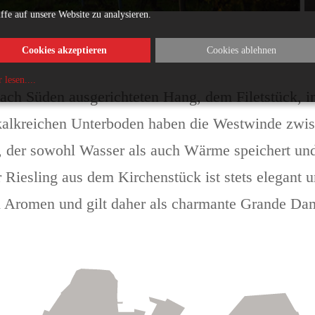
ffe auf unsere Website zu analysieren.
Cookies akzeptieren
Cookies ablehnen
 lesen.
...
nach Süden ausgerichteten Hang, dem Filetstück
, 
 kalkreichen Unterboden haben die Westwinde zwis
 der sowohl Wasser als auch Wärme speichert und
iesling aus dem Kirchenstück ist stets elegant u
ten Aromen und gilt daher als charmante Grande D